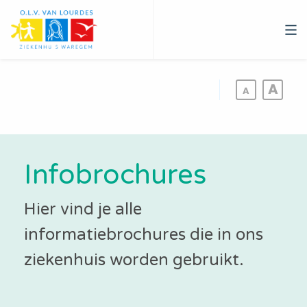
Overslaan
en
naar
de
inhoud
gaan
Infobrochures
Hier vind je alle
informatiebrochures die in ons
ziekenhuis worden gebruikt.