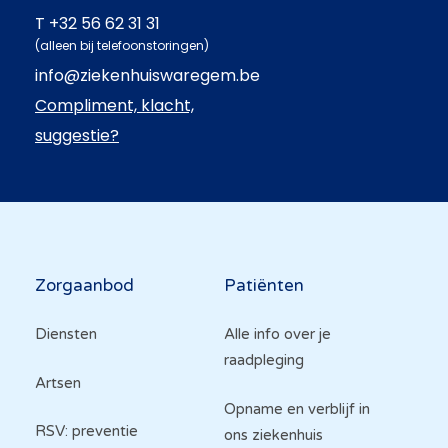
T
+32 56 62 31 31
(alleen bij telefoonstoringen)
info@ziekenhuiswaregem.be
Compliment, klacht,
suggestie?
Hoofdnavigatie
Zorgaanbod
Patiënten
Diensten
Alle info over je
raadpleging
Artsen
Opname en verblijf in
RSV: preventie
ons ziekenhuis