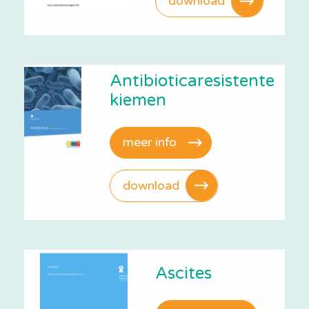
download
Antibioticaresistente
kiemen
meer info
download
Ascites