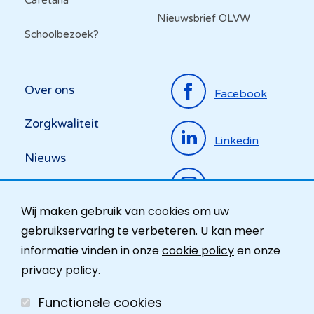
Cafetaria
Nieuwsbrief OLVW
Schoolbezoek?
Top
Over ons
Facebook
menu
Zorgkwaliteit
Linkedin
Nieuws
Instagram
Activiteiten
Wij maken gebruik van cookies om uw
Ombudsdienst
gebruikservaring te verbeteren. U kan meer
informatie vinden in onze
cookie policy
en onze
Contact
privacy policy
.
Functionele cookies