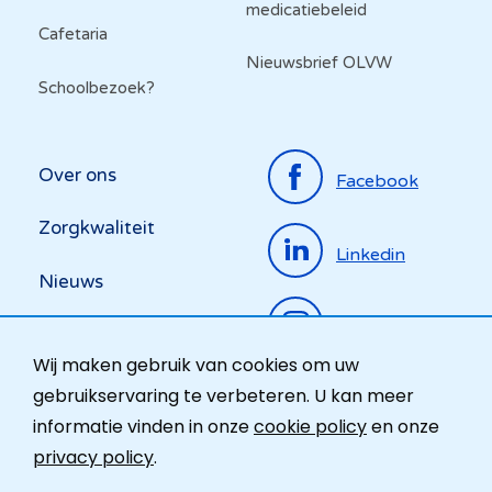
medicatiebeleid
Cafetaria
Nieuwsbrief OLVW
Schoolbezoek?
Top
Over ons
Facebook
menu
Zorgkwaliteit
Linkedin
Nieuws
Instagram
Activiteiten
Wij maken gebruik van cookies om uw
Ombudsdienst
gebruikservaring te verbeteren. U kan meer
informatie vinden in onze
cookie policy
en onze
Contact
privacy policy
.