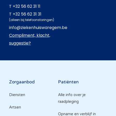
T
+32 56 62 31 11
T
+32 56 62 31 31
(alleen bij telefoonstoringen)
info@ziekenhuiswaregem.be
Compliment, klacht,
suggestie?
Hoofdnavigatie
Zorgaanbod
Patiënten
Diensten
Alle info over je
raadpleging
Artsen
Opname en verblijf in