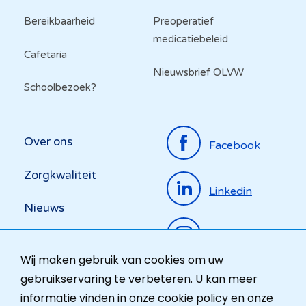
Bereikbaarheid
Preoperatief
medicatiebeleid
Cafetaria
Nieuwsbrief OLVW
Schoolbezoek?
Top
Over ons
Facebook
menu
Zorgkwaliteit
Linkedin
Nieuws
Instagram
Activiteiten
Wij maken gebruik van cookies om uw
Ombudsdienst
gebruikservaring te verbeteren. U kan meer
informatie vinden in onze
cookie policy
en onze