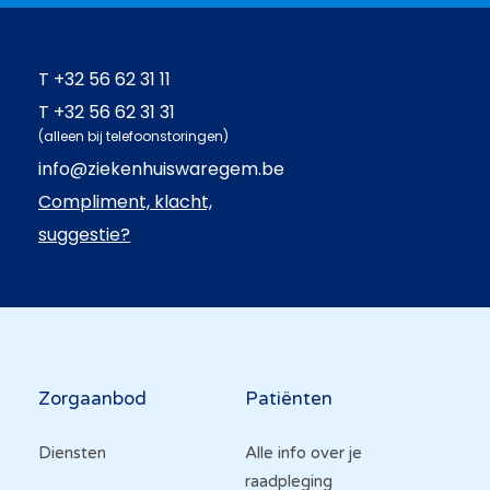
T
+32 56 62 31 11
T
+32 56 62 31 31
(alleen bij telefoonstoringen)
info@ziekenhuiswaregem.be
Compliment, klacht,
suggestie?
Hoofdnavigatie
Zorgaanbod
Patiënten
Diensten
Alle info over je
raadpleging