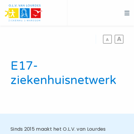
Overslaan
en
naar
de
inhoud
gaan
E17-
ziekenhuisnetwerk
Sinds 2015 maakt het O.L.V. van Lourdes