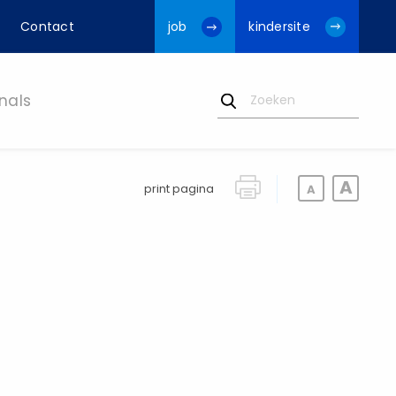
Contact
job
kindersite
nals
print pagina