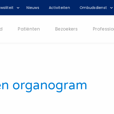
waliteit
Nieuws
Activiteiten
Ombudsdienst
d
Patiënten
Bezoekers
Professio
en organogram