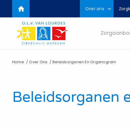
Top
Overslaan
Over ons
Zorgk
en
menu
naar
de
inhoud
Zorgaanbo
gaan
Kruimelpad
Home
Over Ons
Beleidsorganen En Organogram
Beleidsorganen 