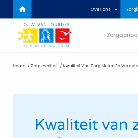
Top
Overslaan
Over ons
Zorgk
en
menu
naar
de
inhoud
Zorgaanbo
gaan
Kruimelpad
Home
Zorgkwaliteit
Kwaliteit Van Zorg Meten En Verbet
Kwaliteit van