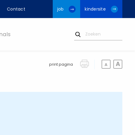
Contact
job
kindersite
nals
print pagina