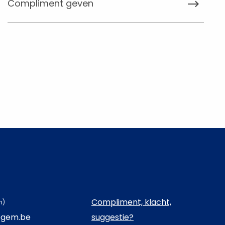
Compliment geven
Compliment, klacht,
n)
egem.be
suggestie?