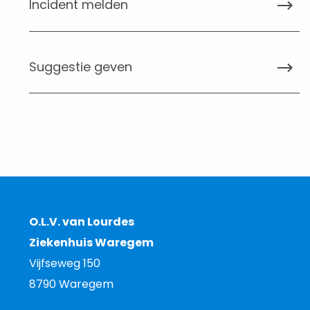
Incident melden
Suggestie geven
O.L.V. van Lourdes
Ziekenhuis Waregem
Vijfseweg 150
8790 Waregem