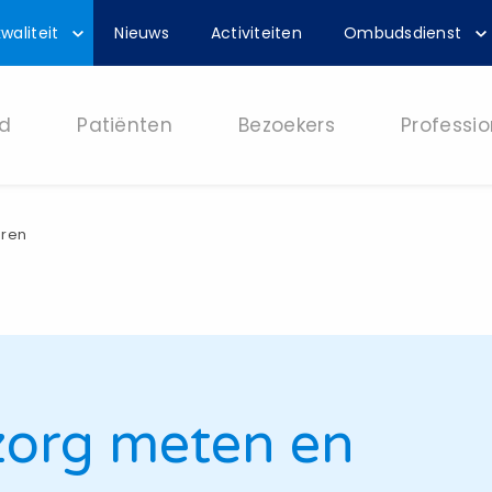
waliteit
Nieuws
Activiteiten
Ombudsdienst
d
Patiënten
Bezoekers
Professio
eren
 zorg meten en