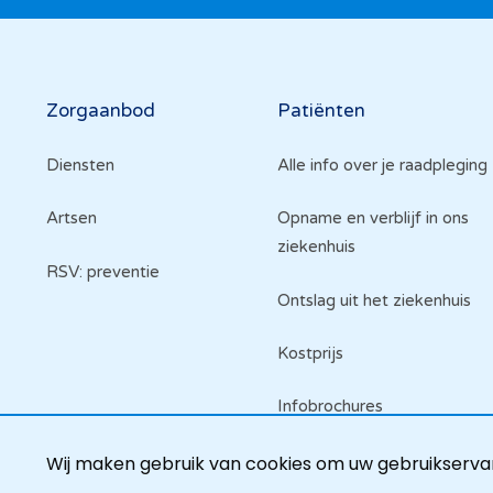
Hoofdnavigatie
Zorgaanbod
Patiënten
Diensten
Alle info over je raadpleging
Artsen
Opname en verblijf in ons
ziekenhuis
RSV: preventie
Ontslag uit het ziekenhuis
Kostprijs
Infobrochures
Raadpleeg je dossier
Wij maken gebruik van cookies om uw gebruikservar