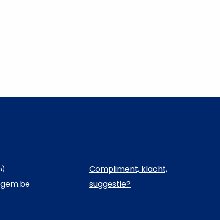
Compliment, klacht,
n)
egem.be
suggestie?