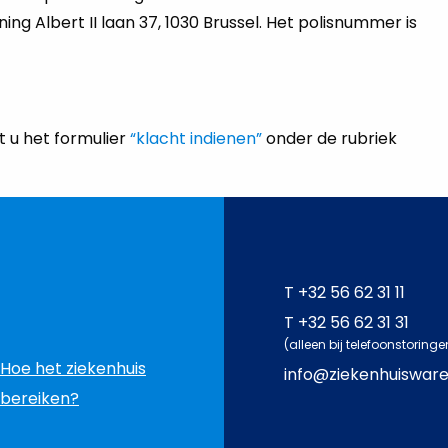
ng Albert II laan 37, 1030 Brussel. Het polisnummer is
t u het formulier
“klacht indienen”
onder de rubriek
T
+32 56 62 31 11
T
+32 56 62 31 31
(alleen bij telefoonstoringe
Hoe het ziekenhuis
info@ziekenhuiswar
bereiken?