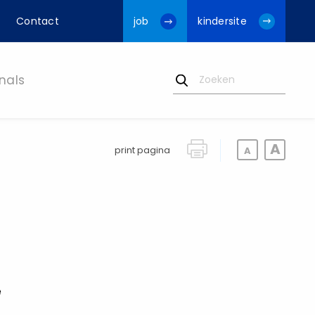
Contact
job
kindersite
nals
print pagina
e