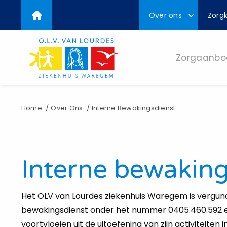
Top
Overslaan
Over ons
Zorgk
en
menu
naar
de
inhoud
Zorgaanbo
gaan
Kruimelpad
Home
Over Ons
Interne Bewakingsdienst
Interne bewaking
Het OLV van Lourdes ziekenhuis Waregem is vergund
bewakingsdienst onder het nummer 0405.460.592 en 
voortvloeien uit de uitoefening van zijn activiteiten