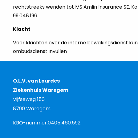
rechtstreeks wenden tot MS Amlin Insurance SE, Koni
99.048.196.
Klacht
Voor klachten over de interne bewakingsdienst kun
ombudsdienst invullen
O.L.V. van Lourdes
Ziekenhuis Waregem
Vijfseweg 150
8790 Waregem
KBO-nummer:
0405.460.592