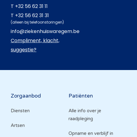
T
+32 56 62 31 11
T
+32 56 62 31 31
(alleen bij telefoonstoringen)
info@ziekenhuiswaregem.be
Compliment, klacht,
suggestie?
Hoofdnavigatie
Zorgaanbod
Patiënten
Diensten
Alle info over je
raadpleging
Artsen
Opname en verblijf in