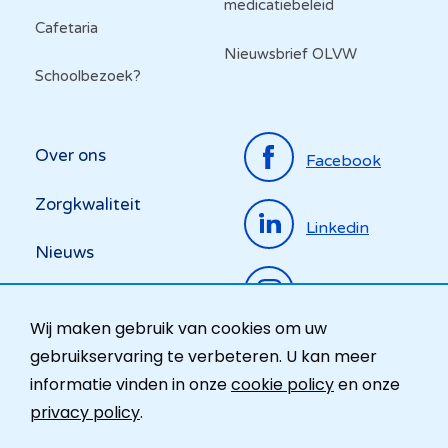
medicatiebeleid
Cafetaria
Nieuwsbrief OLVW
Schoolbezoek?
Top
Over ons
Facebook
menu
Zorgkwaliteit
Linkedin
Nieuws
Instagram
Activiteiten
Wij maken gebruik van cookies om uw
Ombudsdienst
gebruikservaring te verbeteren. U kan meer
informatie vinden in onze
cookie policy
en onze
Contact
privacy policy
.