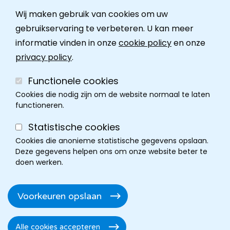
Wij maken gebruik van cookies om uw
Ombudsdienst
gebruikservaring te verbeteren. U kan meer
informatie vinden in onze
cookie policy
en onze
Contact
privacy policy
.
Functionele cookies
Cookies die nodig zijn om de website normaal te laten
functioneren.
Statistische cookies
Cookies die anonieme statistische gegevens opslaan.
Deze gegevens helpen ons om onze website beter te
doen werken.
Cookie policy
Disclaimer
Privacy
Cookie instellingen
Footer
Voorkeuren opslaan
Toegankelijkheidsverklaring
Alle cookies accepteren
Toestemming