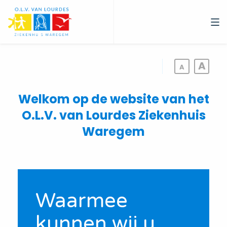
Overslaan
en
naar
de
inhoud
gaan
Welkom op de website van het
O.L.V. van Lourdes Ziekenhuis
Waregem
Waarmee
kunnen wij u