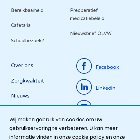
Bereikbaarheid
Preoperatief
medicatiebeleid
Cafetaria
Nieuwsbrief OLVW
Schoolbezoek?
Top
Over ons
Facebook
menu
Zorgkwaliteit
Linkedin
Nieuws
Instagram
Activiteiten
Wij maken gebruik van cookies om uw
Ombudsdienst
gebruikservaring te verbeteren. U kan meer
informatie vinden in onze
cookie policy
en onze