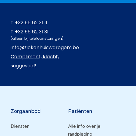
T
+32 56 62 31 11
T
+32 56 62 31 31
(alleen bij telefoonstoringen)
info@ziekenhuiswaregem.be
Compliment, klacht,
suggestie?
Hoofdnavigatie
Zorgaanbod
Patiënten
Diensten
Alle info over je
raadpleging