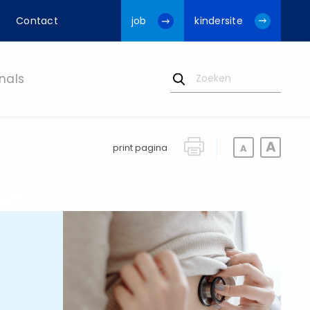
Contact
job
kindersite
nals
print pagina