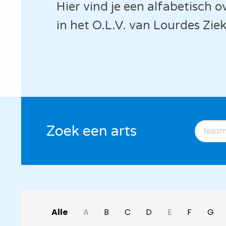
Hier vind je een alfabetisch o
in het O.L.V. van Lourdes Zi
Zoek een arts
Alle
A
B
C
D
E
F
G