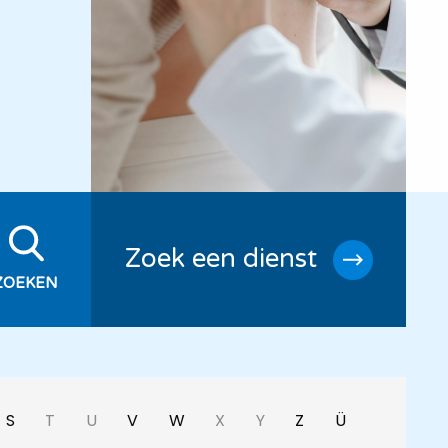
Zoek een dienst
S
T
U
V
W
X
Y
Z
Ü