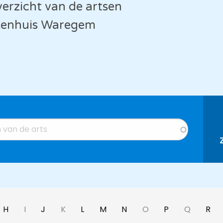
verzicht van de artsen
ekenhuis Waregem
H
I
J
K
L
M
N
O
P
Q
R