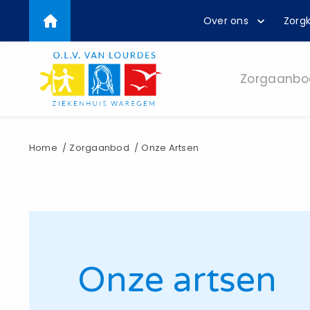
Top
Overslaan
Over ons
Zorgk
en
menu
naar
de
inhoud
Zorgaanbo
gaan
Kruimelpad
Home
Zorgaanbod
Onze Artsen
Onze artsen