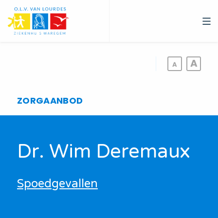
Overslaan
en
naar
de
inhoud
gaan
ZORGAANBOD
Dr. Wim Deremaux
Spoedgevallen