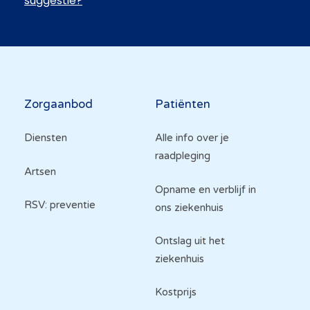
suggestie?
Hoofdnavigatie
Zorgaanbod
Patiënten
Diensten
Alle info over je
raadpleging
Artsen
Opname en verblijf in
RSV: preventie
ons ziekenhuis
Ontslag uit het
ziekenhuis
Kostprijs