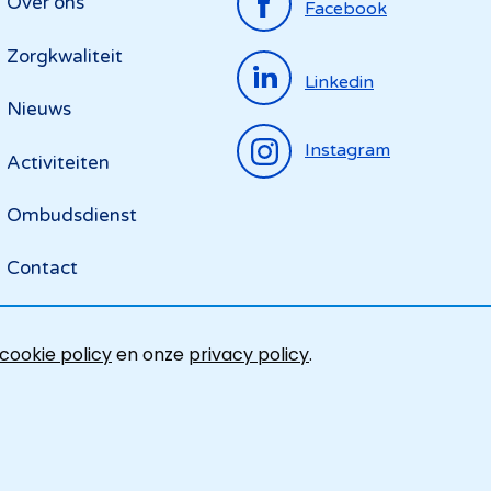
Top
Over ons
Facebook
menu
Zorgkwaliteit
Linkedin
Nieuws
Instagram
Activiteiten
Ombudsdienst
Contact
cookie policy
en onze
privacy policy
.