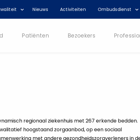
waliteit
Nieuws
Activiteiten
Ombudsdienst
d
Patiënten
Bezoekers
Professio
dynamisch regionaal ziekenhuis met 267 erkende bedden.
alitatief hoogstaand zorgaanbod, op een sociaal
samenwerking met andere gezondheidszorgverleners in d