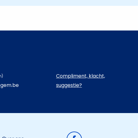
Compliment, klacht,
n)
egem.be
suggestie?