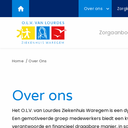
Top
Overslaan
Over ons
Zorgk
en
menu
naar
de
inhoud
Zorgaanbo
gaan
Kruimelpad
Home
Over Ons
Over ons
Het O.L.V. van Lourdes Ziekenhuis Waregem is een 
Een gemotiveerde groep medewerkers biedt een kw
verantwoorde en financieel draagbare manier, in 