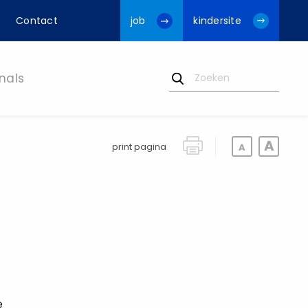
Contact
job
kindersite
nals
print pagina
e