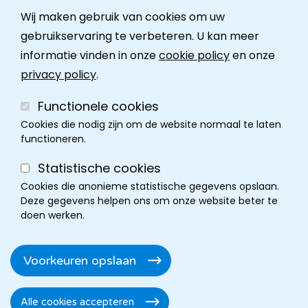
Wij maken gebruik van cookies om uw
Ombudsdienst
gebruikservaring te verbeteren. U kan meer
informatie vinden in onze
cookie policy
en onze
Contact
privacy policy
.
Functionele cookies
Cookies die nodig zijn om de website normaal te laten
functioneren.
Statistische cookies
Cookies die anonieme statistische gegevens opslaan.
Deze gegevens helpen ons om onze website beter te
doen werken.
Cookie policy
Disclaimer
Privacy
Cookie instellingen
Footer
Voorkeuren opslaan
Toegankelijkheidsverklaring
Alle cookies accepteren
Toestemming