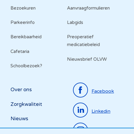
Bezoekuren
Aanvraagformulieren
Parkeerinfo
Labgids
Bereikbaarheid
Preoperatief
medicatiebeleid
Cafetaria
Nieuwsbrief OLVW
Schoolbezoek?
Top
Over ons
Facebook
menu
Zorgkwaliteit
Linkedin
Nieuws
Instagram
Activiteiten