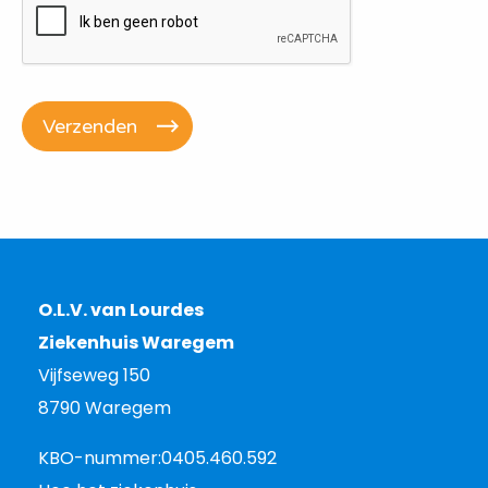
O.L.V. van Lourdes
Ziekenhuis Waregem
Vijfseweg 150
8790 Waregem
KBO-nummer:
0405.460.592