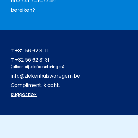
Hoe het ziekenhuis
bereiken?
T
+32 56 62 31 11
T
+32 56 62 31 31
(alleen bij telefoonstoringen)
info@ziekenhuiswaregem.be
Compliment, klacht,
suggestie?
Hoofdnavigatie