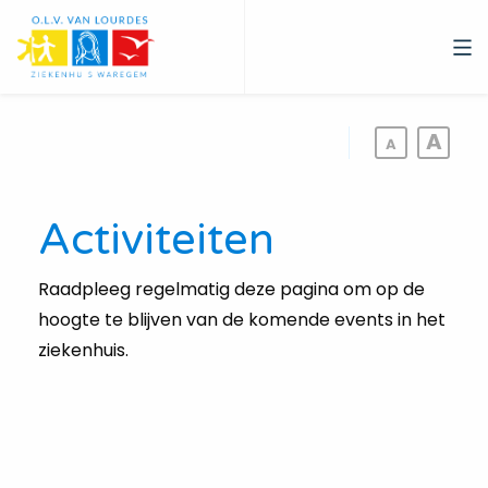
Overslaan
en
naar
de
inhoud
gaan
Activiteiten
Raadpleeg regelmatig deze pagina om op de
hoogte te blijven van de komende events in het
ziekenhuis.