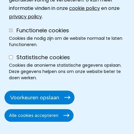
informatie vinden in onze
cookie policy
en onze
Contact
privacy policy
.
Functionele cookies
Cookies die nodig zijn om de website normaal te laten
functioneren.
Statistische cookies
Cookies die anonieme statistische gegevens opslaan.
Deze gegevens helpen ons om onze website beter te
doen werken.
Cookie policy
Disclaimer
Privacy
Cookie instellingen
Footer
Voorkeuren opslaan
Toegankelijkheidsverklaring
Alle cookies accepteren
Toestemming
intrekken