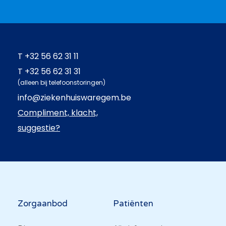
T
+32 56 62 31 11
T
+32 56 62 31 31
(alleen bij telefoonstoringen)
info@ziekenhuiswaregem.be
Compliment, klacht,
suggestie?
Hoofdnavigatie
Zorgaanbod
Patiënten