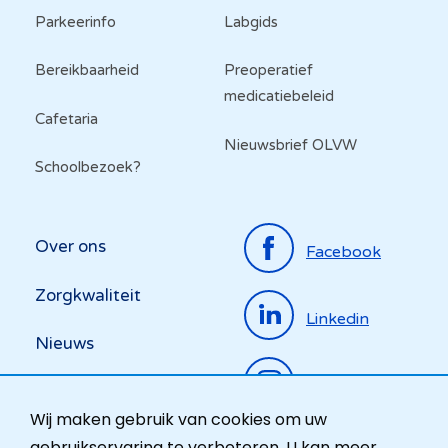
Parkeerinfo
Labgids
Bereikbaarheid
Preoperatief
medicatiebeleid
Cafetaria
Nieuwsbrief OLVW
Schoolbezoek?
Top
Over ons
Facebook
menu
Zorgkwaliteit
Linkedin
Nieuws
Instagram
Activiteiten
Wij maken gebruik van cookies om uw
Ombudsdienst
gebruikservaring te verbeteren. U kan meer