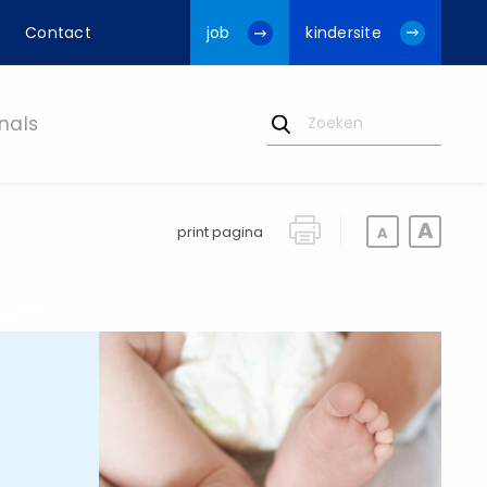
Contact
job
kindersite
nals
print pagina