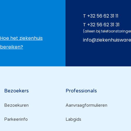
T
+32 56 62 31 11
T
+32 56 62 31 31
(alleen bij telefoonstoringe
Hoe het ziekenhuis
info@ziekenhuiswar
bereiken?
Bezoekers
Professionals
Bezoekuren
Aanvraagformulieren
Parkeerinfo
Labgids