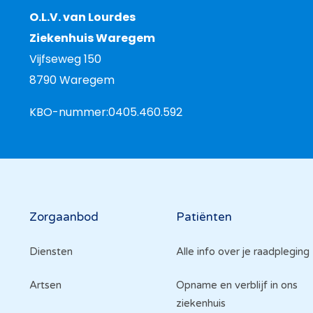
O.L.V. van Lourdes
Ziekenhuis Waregem
Vijfseweg 150
8790 Waregem
KBO-nummer:
0405.460.592
Hoofdnavigatie
Zorgaanbod
Patiënten
Diensten
Alle info over je raadpleging
Artsen
Opname en verblijf in ons
ziekenhuis