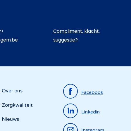
Compliment, klacht,
n)
egem.be
suggestie?
Top
Over ons
Facebook
menu
Zorgkwaliteit
Linkedin
Nieuws
Instagram