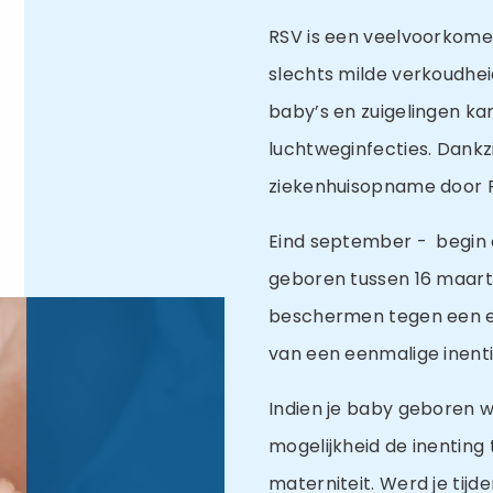
RSV is een veelvoorkome
slechts milde verkoudhe
baby’s en zuigelingen kan
luchtweginfecties. Dankzi
ziekenhuisopname door RS
Eind september - begin o
geboren tussen 16 maart 
beschermen tegen een er
van een eenmalige inenti
Indien je baby geboren wo
mogelijkheid de inenting 
materniteit. Werd je tijd