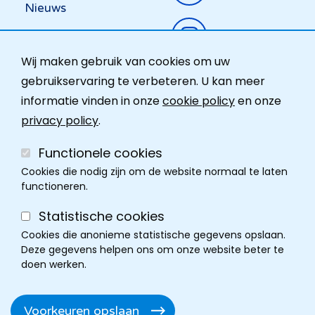
Nieuws
Instagram
Activiteiten
Wij maken gebruik van cookies om uw
Ombudsdienst
gebruikservaring te verbeteren. U kan meer
informatie vinden in onze
cookie policy
en onze
Contact
privacy policy
.
Functionele cookies
Cookies die nodig zijn om de website normaal te laten
functioneren.
Statistische cookies
Cookies die anonieme statistische gegevens opslaan.
Deze gegevens helpen ons om onze website beter te
doen werken.
Cookie policy
Disclaimer
Privacy
Cookie instellingen
Footer
Voorkeuren opslaan
Toegankelijkheidsverklaring