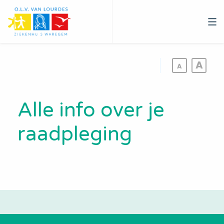
Overslaan
en
naar
de
inhoud
gaan
Alle info over je
raadpleging