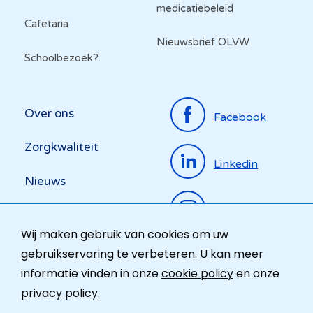
medicatiebeleid
Cafetaria
Nieuwsbrief OLVW
Schoolbezoek?
Top
Over ons
Facebook
menu
Zorgkwaliteit
Linkedin
Nieuws
Instagram
Activiteiten
Wij maken gebruik van cookies om uw
Ombudsdienst
gebruikservaring te verbeteren. U kan meer
informatie vinden in onze
cookie policy
en onze
Contact
privacy policy
.