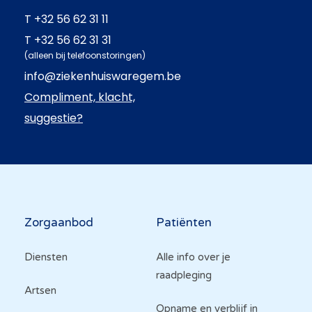
T
+32 56 62 31 11
T
+32 56 62 31 31
(alleen bij telefoonstoringen)
info@ziekenhuiswaregem.be
Compliment, klacht,
suggestie?
Hoofdnavigatie
Zorgaanbod
Patiënten
Diensten
Alle info over je
raadpleging
Artsen
Opname en verblijf in