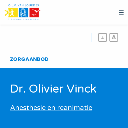
Overslaan
en
naar
de
inhoud
gaan
ZORGAANBOD
Dr. Olivier Vinck
Anesthesie en reanimatie