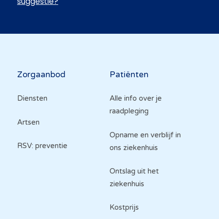
suggestie?
Hoofdnavigatie
Zorgaanbod
Patiënten
Diensten
Alle info over je
raadpleging
Artsen
Opname en verblijf in
RSV: preventie
ons ziekenhuis
Ontslag uit het
ziekenhuis
Kostprijs