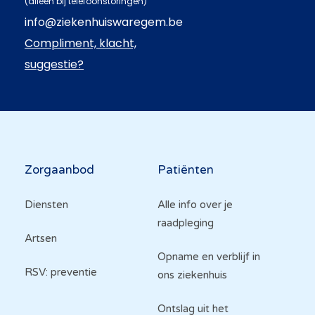
(alleen bij telefoonstoringen)
info@ziekenhuiswaregem.be
Compliment, klacht,
suggestie?
Hoofdnavigatie
Zorgaanbod
Patiënten
Diensten
Alle info over je
raadpleging
Artsen
Opname en verblijf in
RSV: preventie
ons ziekenhuis
Ontslag uit het