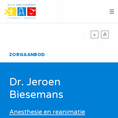
Overslaan
en
naar
de
inhoud
gaan
ZORGAANBOD
Dr. Jeroen
Biesemans
Anesthesie en reanimatie