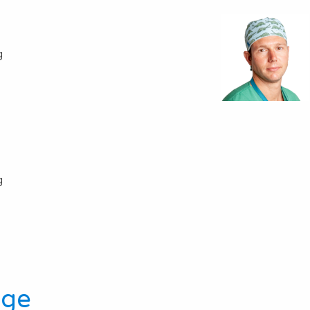
g
g
ige