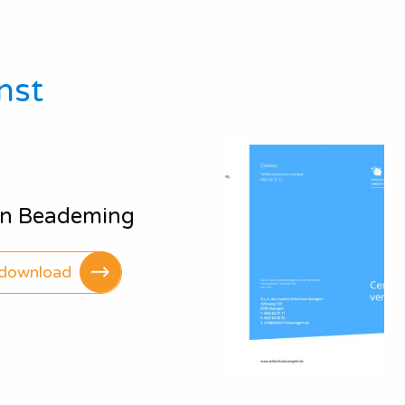
nst
en Beademing
download