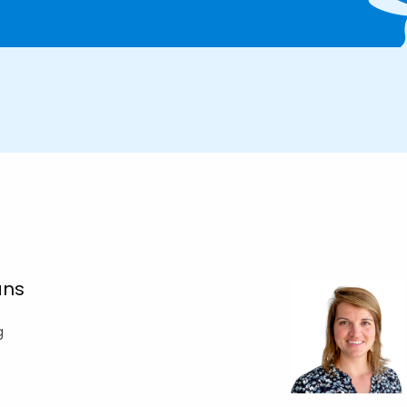
ans
g