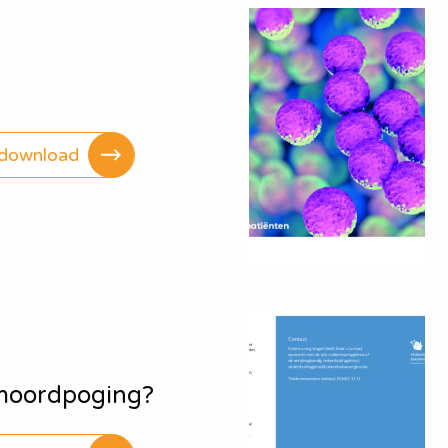
download
fmoordpoging?