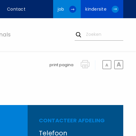
Contact
job
kindersite
nals
print pagina
CONTACTEER AFDELING
Telefoon