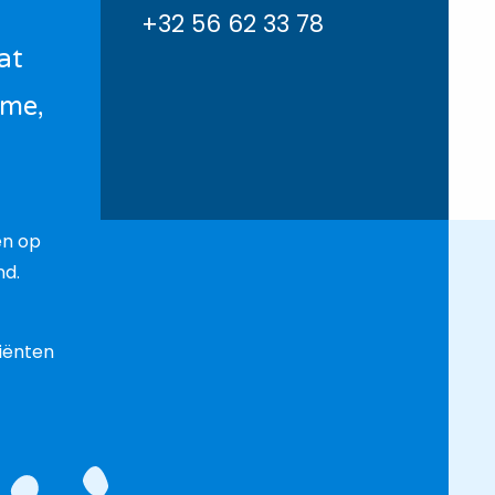
+32 56 62 33 78
at
tme,
en op
nd.
iënten