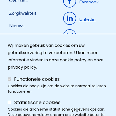
Over ons
Facebook
menu
Zorgkwaliteit
Linkedin
Nieuws
Instagram
Activiteiten
Wij maken gebruik van cookies om uw
Ombudsdienst
gebruikservaring te verbeteren. U kan meer
informatie vinden in onze
cookie policy
en onze
Contact
privacy policy
.
Functionele cookies
Cookies die nodig zijn om de website normaal te laten
functioneren.
Statistische cookies
Cookies die anonieme statistische gegevens opslaan.
Deze gegevens helpen ons om onze website beter te