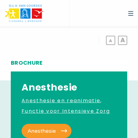
Overslaan
en
naar
de
inhoud
gaan
BROCHURE
Anesthesie
Anesthesie en reanimatie
Functie voor Intensieve Zorg
Anesthesie