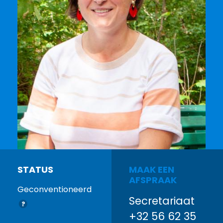
STATUS
MAAK EEN
AFSPRAAK
Geconventioneerd
Secretariaat
+32 56 62 35