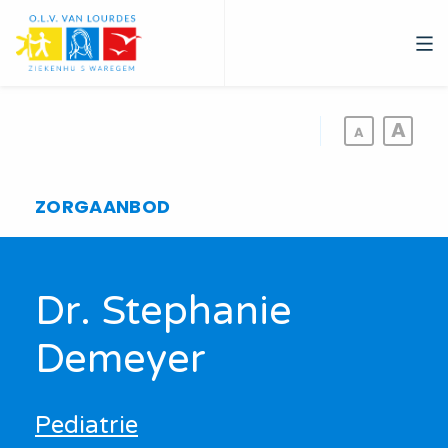
Overslaan
en
naar
de
inhoud
gaan
ZORGAANBOD
Dr. Stephanie
Demeyer
Pediatrie