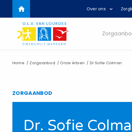
Top
Overslaan
Over ons
Zorgk
en
menu
naar
de
inhoud
Zorgaanbo
gaan
Kruimelpad
Home
Zorgaanbod
Onze Artsen
Dr Sofie Colman
ZORGAANBOD
Dr. Sofie Colm