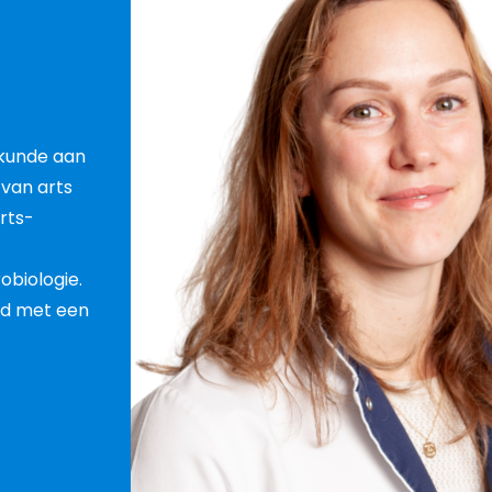
skunde aan
 van arts
arts-
obiologie.
uld met een