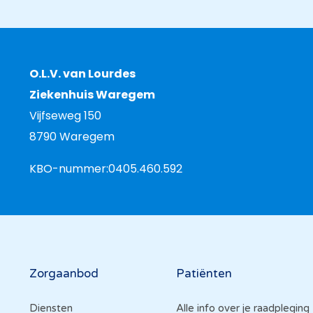
O.L.V. van Lourdes
Ziekenhuis Waregem
Vijfseweg 150
8790 Waregem
KBO-nummer:
0405.460.592
Hoofdnavigatie
Zorgaanbod
Patiënten
Diensten
Alle info over je raadpleging