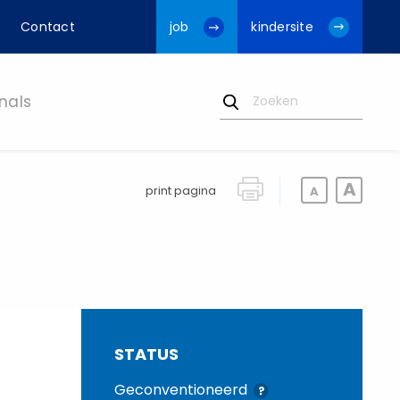
Contact
job
kindersite
nals
print pagina
STATUS
Geconventioneerd