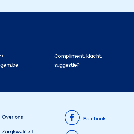
Compliment, klacht,
n)
egem.be
suggestie?
Top
Over ons
Facebook
menu
Zorgkwaliteit