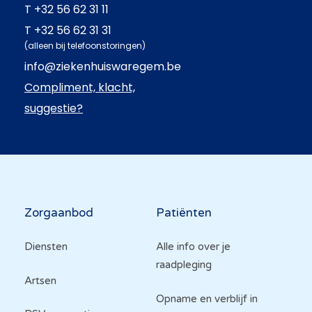
T
+32 56 62 31 11
T
+32 56 62 31 31
(alleen bij telefoonstoringen)
info@ziekenhuiswaregem.be
Compliment, klacht,
suggestie?
Hoofdnavigatie
Zorgaanbod
Patiënten
Diensten
Alle info over je
raadpleging
Artsen
Opname en verblijf in