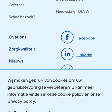
Cafetaria
Nieuwsbrief OLVW
Schoolbezoek?
Top
Over ons
Facebook
menu
Zorgkwaliteit
Linkedin
Nieuws
Instagram
Activiteiten
Wij maken gebruik van cookies om uw
Ombudsdienst
gebruikservaring te verbeteren. U kan meer
informatie vinden in onze
cookie policy
en onze
Contact
privacy policy
.