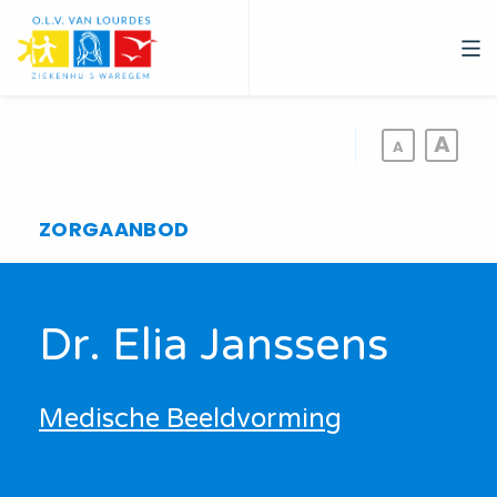
Overslaan
en
naar
de
inhoud
gaan
ZORGAANBOD
Dr. Elia Janssens
Medische Beeldvorming