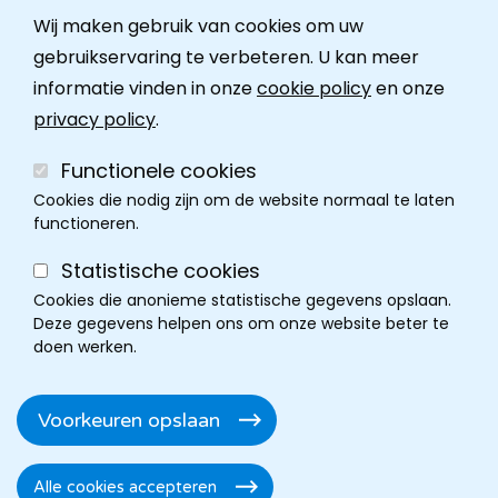
Wij maken gebruik van cookies om uw
Ombudsdienst
gebruikservaring te verbeteren. U kan meer
informatie vinden in onze
cookie policy
en onze
Contact
privacy policy
.
Functionele cookies
Cookies die nodig zijn om de website normaal te laten
functioneren.
Statistische cookies
Cookies die anonieme statistische gegevens opslaan.
Deze gegevens helpen ons om onze website beter te
doen werken.
Cookie policy
Disclaimer
Privacy
Cookie instellingen
Footer
Voorkeuren opslaan
Toegankelijkheidsverklaring
Alle cookies accepteren
Toestemming