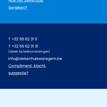
Hoe het ziekenhuis
bereiken?
T
+32 56 62 31 11
T
+32 56 62 31 31
(alleen bij telefoonstoringen)
info@ziekenhuiswaregem.be
Compliment, klacht,
suggestie?
Hoofdnavigatie