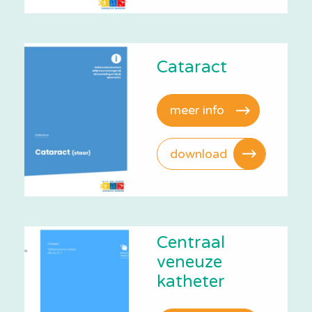
Cataract
meer info
download
Centraal
veneuze
katheter