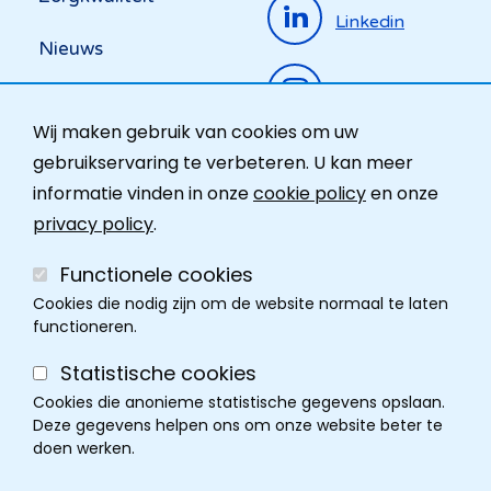
Linkedin
Nieuws
Instagram
Activiteiten
Wij maken gebruik van cookies om uw
Ombudsdienst
gebruikservaring te verbeteren. U kan meer
informatie vinden in onze
cookie policy
en onze
Contact
privacy policy
.
Functionele cookies
Cookies die nodig zijn om de website normaal te laten
functioneren.
Statistische cookies
Cookies die anonieme statistische gegevens opslaan.
Deze gegevens helpen ons om onze website beter te
doen werken.
Cookie policy
Disclaimer
Privacy
Cookie instellingen