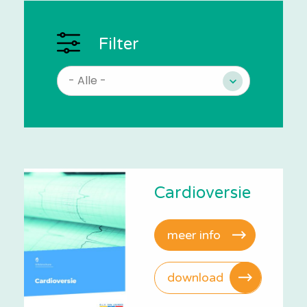
Filter
Cardioversie
meer info
download