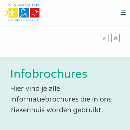
Overslaan
en
naar
de
inhoud
gaan
Infobrochures
Hier vind je alle
informatiebrochures die in ons
ziekenhuis worden gebruikt.