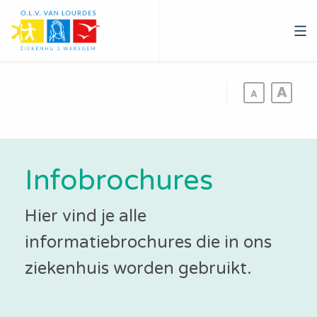
Overslaan
en
naar
de
inhoud
gaan
Infobrochures
Hier vind je alle
informatiebrochures die in ons
ziekenhuis worden gebruikt.