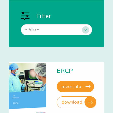
Filter
ERCP
meer info
download