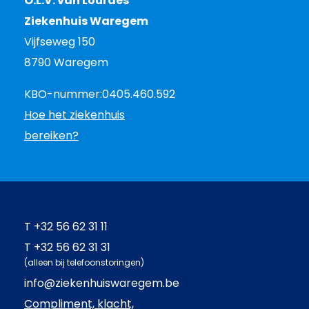
O.L.V. van Lourdes
Ziekenhuis Waregem
Vijfseweg 150
8790 Waregem
KBO-nummer:
0405.460.592
Hoe het ziekenhuis
bereiken?
T
+32 56 62 31 11
T
+32 56 62 31 31
(alleen bij telefoonstoringen)
info@ziekenhuiswaregem.be
Compliment, klacht,