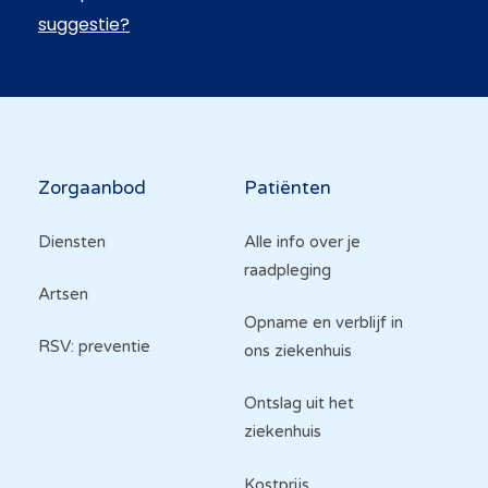
suggestie?
Hoofdnavigatie
Zorgaanbod
Patiënten
Diensten
Alle info over je
raadpleging
Artsen
Opname en verblijf in
RSV: preventie
ons ziekenhuis
Ontslag uit het
ziekenhuis
Kostprijs