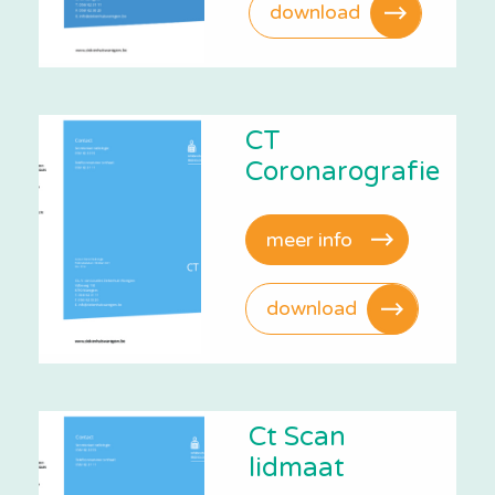
download
CT
Coronarografie
meer info
download
Ct Scan
lidmaat