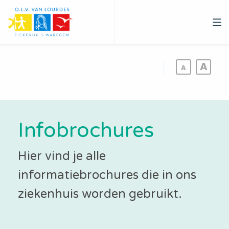
Overslaan
en
naar
de
inhoud
gaan
Infobrochures
Hier vind je alle
informatiebrochures die in ons
ziekenhuis worden gebruikt.