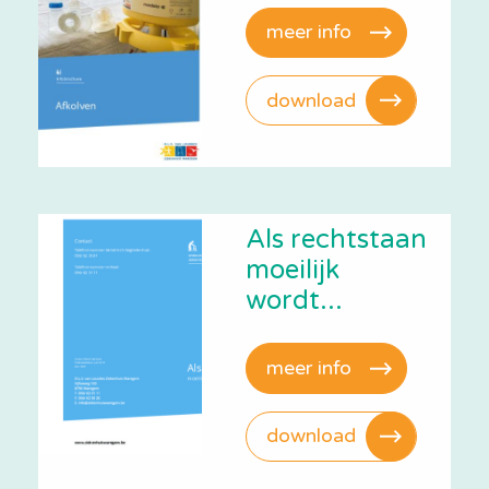
meer info
download
Als rechtstaan
moeilijk
wordt...
meer info
download