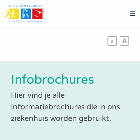
Overslaan
en
naar
de
inhoud
gaan
Infobrochures
Hier vind je alle
informatiebrochures die in ons
ziekenhuis worden gebruikt.