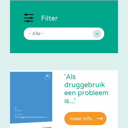
Filter
'Als
druggebruik
een probleem
is...'
meer info