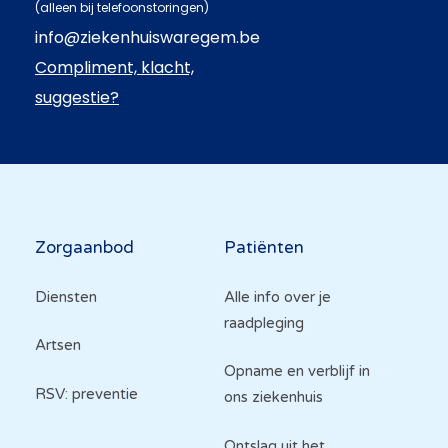
(alleen bij telefoonstoringen)
info@ziekenhuiswaregem.be
Compliment, klacht,
suggestie?
Hoofdnavigatie
Zorgaanbod
Patiënten
Diensten
Alle info over je
raadpleging
Artsen
Opname en verblijf in
RSV: preventie
ons ziekenhuis
Ontslag uit het