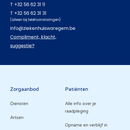
T
+32 56 62 31 11
T
+32 56 62 31 31
(alleen bij telefoonstoringen)
info@ziekenhuiswaregem.be
Compliment, klacht,
suggestie?
Hoofdnavigatie
Zorgaanbod
Patiënten
Diensten
Alle info over je
raadpleging
Artsen
Opname en verblijf in