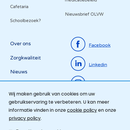
medicatiebeleid
Cafetaria
Nieuwsbrief OLVW
Schoolbezoek?
Top
Over ons
Facebook
menu
Zorgkwaliteit
Linkedin
Nieuws
Instagram
Activiteiten
Wij maken gebruik van cookies om uw
Ombudsdienst
gebruikservaring te verbeteren. U kan meer
informatie vinden in onze
cookie policy
en onze
Contact
privacy policy
.