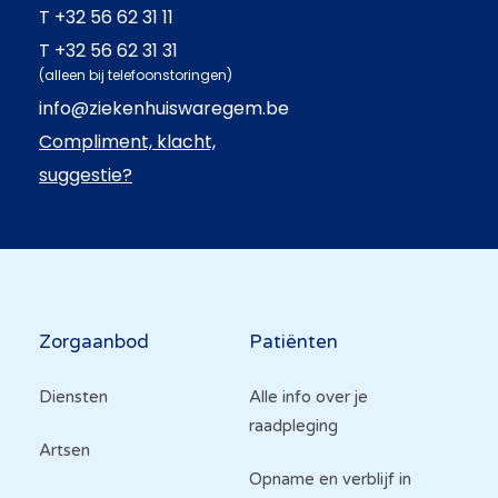
T
+32 56 62 31 11
T
+32 56 62 31 31
(alleen bij telefoonstoringen)
info@ziekenhuiswaregem.be
Compliment, klacht,
suggestie?
Hoofdnavigatie
Zorgaanbod
Patiënten
Diensten
Alle info over je
raadpleging
Artsen
Opname en verblijf in