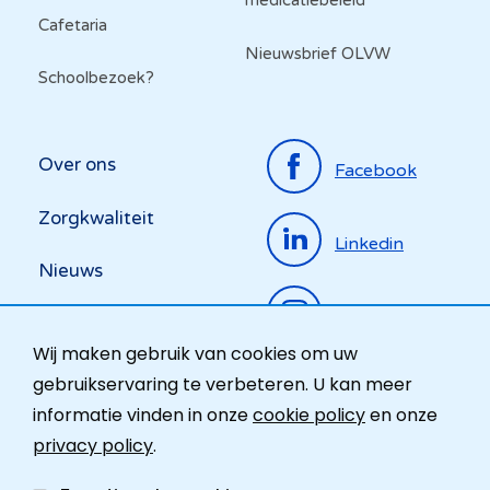
medicatiebeleid
Cafetaria
Nieuwsbrief OLVW
Schoolbezoek?
Top
Over ons
Facebook
menu
Zorgkwaliteit
Linkedin
Nieuws
Instagram
Activiteiten
Wij maken gebruik van cookies om uw
Ombudsdienst
gebruikservaring te verbeteren. U kan meer
informatie vinden in onze
cookie policy
en onze
Contact
privacy policy
.