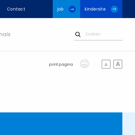
Contact
job
kindersite
nals
print pagina