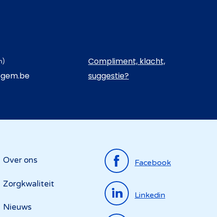
Compliment, klacht,
n)
egem.be
suggestie?
Top
Over ons
Facebook
menu
Zorgkwaliteit
Linkedin
Nieuws