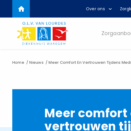
Top
Overslaan
Over ons
Zorgk
en
menu
naar
de
inhoud
Zorgaanbo
gaan
Kruimelpad
Home
Nieuws
Meer Comfort En Vertrouwen Tijdens Medi
Meer comfort
vertrouwen ti