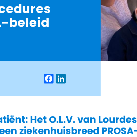
cedures
A-beleid
Facebook
LinkedIn
iënt: Het O.L.V. van Lourdes
een ziekenhuisbreed PROSA-