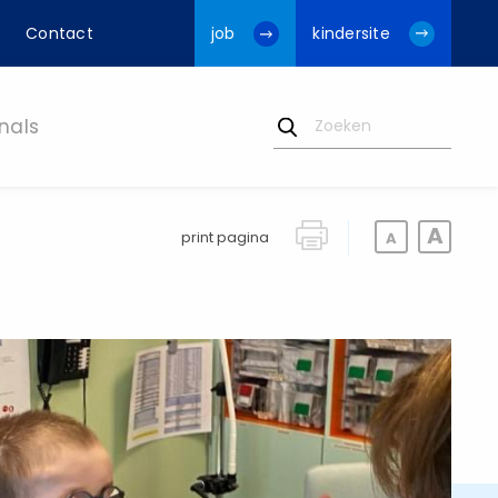
Contact
job
kindersite
nals
print pagina