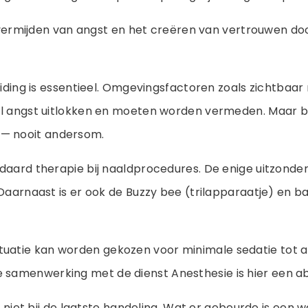
ermijden van angst en het creëren van vertrouwen doo
ding is essentieel. Omgevingsfactoren zoals zichtbaa
snel angst uitlokken en moeten worden vermeden. Maar 
 — nooit andersom.
tandaard therapie bij naaldprocedures. De enige uitzonde
. Daarnaast is er ook de Buzzy bee (trilapparaatje) en
ituatie kan worden gekozen voor minimale sedatie tot a
e samenwerking met de dienst Anesthesie is hier een 
niet bij de laatste handeling. Wat er gebeurde is een