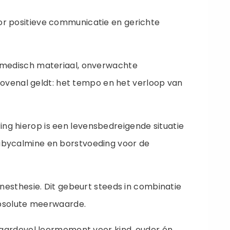
r positieve communicatie en gerichte
r medisch materiaal, onverwachte
bovenal geldt: het tempo en het verloop van
ring hierop is een levensbedreigende situatie
 babycalmine en borstvoeding voor de
nesthesie. Dit gebeurt steeds in combinatie
absolute meerwaarde.
 waardevol leermoment voor kind, ouder én