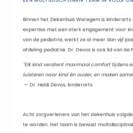
EEN MULTIDISCIPLINAIR TEAM IN VOLLE O
Binnen het Ziekenhuis Waregem is kinderarts
expertise met een sterk engagement voor kin
van de pediatrie, werkt ze al meer dan vijf 
afdeling pediatrie. Dr. Devos is ook lid van d
"Elk kind verdient maximaal comfort tijdens
luisteren naar kind én ouder, en maken same
— Dr. Heidi Devos, kinderarts
Acht zorgverleners van het ziekenhuis volgd
te worden. Het team is bewust multidisciplin