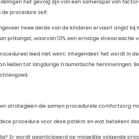
ndelingen het gevolg zijn van een samenspel van factor
 de procedure zelf.
geveer twee derde van de kinderen ervaart angst bij m
n prikangst, waarvan 10% een ernstige stressreactie v
cedureel leed niet went. Integendeel: het wordt in de l
an leiden tot langdurige traumatische herinneringen. B
chtengoed.
ven strategieën die samen procedurele comfortzorg mo
eze procedure voor deze patiënt en wat betekent dez
dig? Er wordt geanticipeerd op mogelijke volgende pro