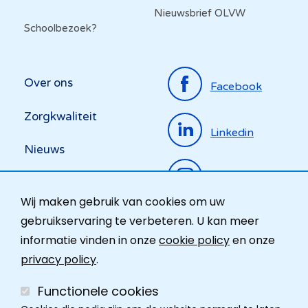
Nieuwsbrief OLVW
Schoolbezoek?
Top
Over ons
Facebook
menu
Zorgkwaliteit
Linkedin
Nieuws
Instagram
Activiteiten
Wij maken gebruik van cookies om uw
Ombudsdienst
gebruikservaring te verbeteren. U kan meer
informatie vinden in onze
cookie policy
en onze
Contact
privacy policy
.
Functionele cookies