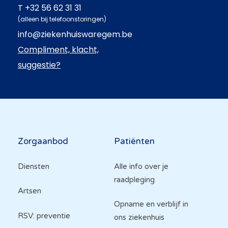
T
+32 56 62 31 31
(alleen bij telefoonstoringen)
info@ziekenhuiswaregem.be
Compliment, klacht,
suggestie?
Hoofdnavigatie
Zorgaanbod
Patiënten
Diensten
Alle info over je
raadpleging
Artsen
Opname en verblijf in
RSV: preventie
ons ziekenhuis