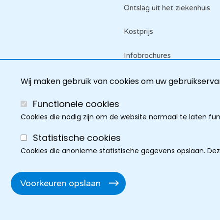
Ontslag uit het ziekenhuis
Kostprijs
Infobrochures
Raadpleeg je dossier
Wij maken gebruik van cookies om uw gebruikservar
Functionele cookies
Cookies die nodig zijn om de website normaal te laten fu
Statistische cookies
Cookies die anonieme statistische gegevens opslaan. De
Cookie policy
Discla
Privacy
Cookie instel
F
Voorkeuren opslaan
Toegankelijkheidsverkla