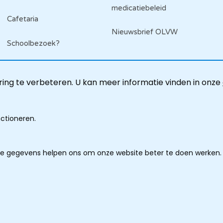
medicatiebeleid
Cafetaria
Nieuwsbrief OLVW
Schoolbezoek?
ing te verbeteren. U kan meer informatie vinden in onze
nctioneren.
ze gegevens helpen ons om onze website beter te doen werken.
imer
lingen
ooter
ring