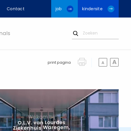
Contact
job
kindersite
nals
print pagina