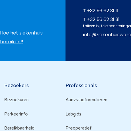
T
+32 56 62 31 11
T
+32 56 62 31 31
(alleen bij telefoonstoringe
Hoe het ziekenhuis
info@ziekenhuiswar
bereiken?
Bezoekers
Professionals
Bezoekuren
Aanvraagformulieren
Parkeerinfo
Labgids
Bereikbaarheid
Preoperatief