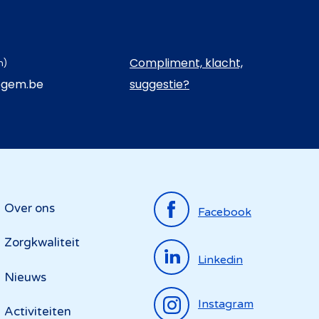
Compliment, klacht,
n)
egem.be
suggestie?
Top
Over ons
Facebook
menu
Zorgkwaliteit
Linkedin
Nieuws
Instagram
Activiteiten