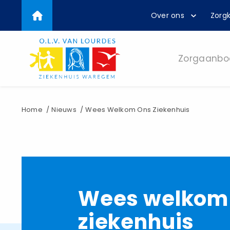
Top
Overslaan
Over ons
Zorgk
en
menu
naar
de
inhoud
Zorgaanbo
gaan
Kruimelpad
Home
Nieuws
Wees Welkom Ons Ziekenhuis
Wees welkom 
ziekenhuis