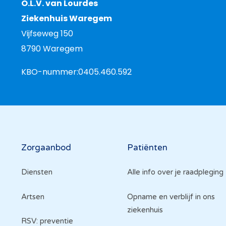
O.L.V. van Lourdes
Ziekenhuis Waregem
Vijfseweg 150
8790 Waregem
KBO-nummer:
0405.460.592
Hoofdnavigatie
Zorgaanbod
Patiënten
Diensten
Alle info over je raadpleging
Artsen
Opname en verblijf in ons
ziekenhuis
RSV: preventie