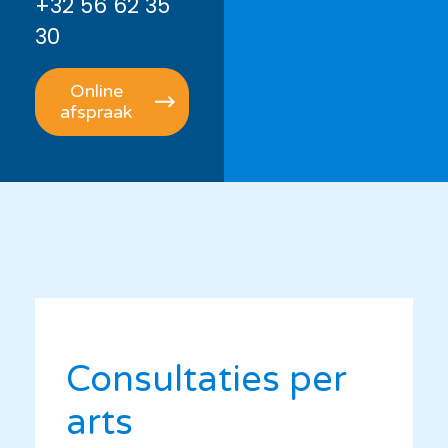
+32 56 62 35
30
Online
afspraak
Consultaties per
arts