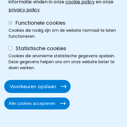
informatie vinden in onze
cookie policy
en onze
show vergoeding ontvang je geen
privacy policy
.
attest. Het bedrag wordt niet
terugbetaald door de mutualiteit.
Functionele cookies
Cookies die nodig zijn om de website normaal te laten
functioneren.
Statistische cookies
Cookies die anonieme statistische gegevens opslaan.
Dr. Bram
Deze gegevens helpen ons om onze website beter te
doen werken.
Pouseele
Enkel op afspraak:
Voorkeuren opslaan
+32 56 62 35 30
Alle cookies accepteren
Toestemming
Online
intrekken
afspraak