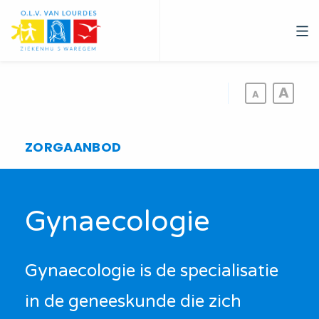
Overslaan
en
naar
de
inhoud
gaan
ZORGAANBOD
Gynaecologie
Gynaecologie is de specialisatie
in de geneeskunde die zich