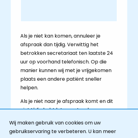
Als je niet kan komen, annuleer je
afspraak dan tijdig. Verwittig het
betrokken secretariaat ten laatste 24
uur op voorhand telefonisch. Op die
manier kunnen wij met je vrijgekomen
plaats een andere patiënt sneller
helpen.
Als je niet naar je afspraak komt en dit
niet tijdig hebt laten weten, kan er een
no-show vergoeding van 30 euro
Wij maken gebruik van cookies om uw
worden aangerekend. Voor deze no-
gebruikservaring te verbeteren. U kan meer
show vergoeding ontvang je geen