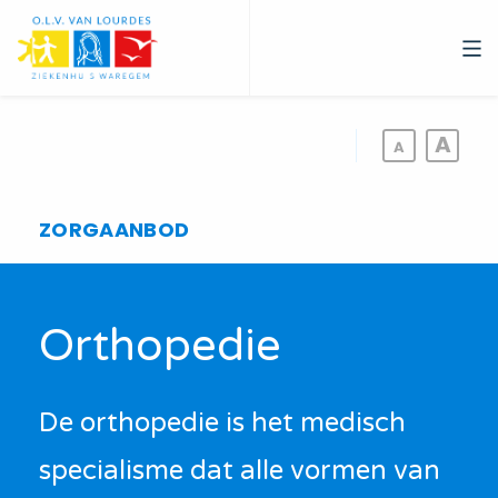
Overslaan
en
naar
de
inhoud
gaan
ZORGAANBOD
Orthopedie
De orthopedie is het medisch
specialisme dat alle vormen van