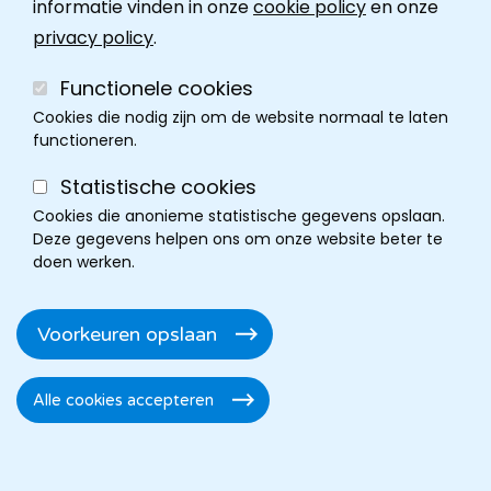
informatie vinden in onze
cookie policy
en onze
attest. Het bedrag wordt niet
privacy policy
.
terugbetaald door de mutualiteit.
Functionele cookies
Cookies die nodig zijn om de website normaal te laten
functioneren.
Statistische cookies
Cookies die anonieme statistische gegevens opslaan.
Deze gegevens helpen ons om onze website beter te
doen werken.
Voorkeuren opslaan
Alle cookies accepteren
Toestemming
intrekken
LIGGING