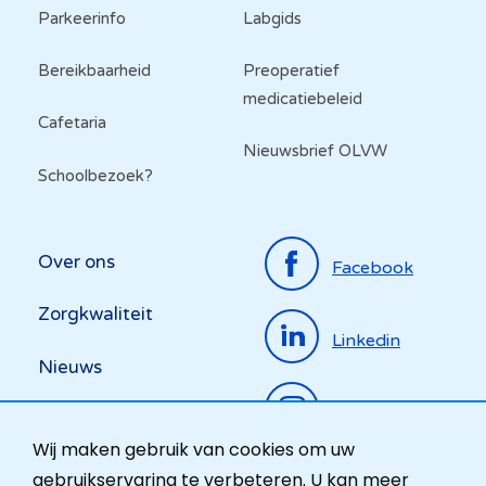
Parkeerinfo
Labgids
Bereikbaarheid
Preoperatief
medicatiebeleid
Cafetaria
Nieuwsbrief OLVW
Schoolbezoek?
Top
Over ons
Facebook
menu
Zorgkwaliteit
Linkedin
Nieuws
Instagram
Activiteiten
Wij maken gebruik van cookies om uw
Ombudsdienst
gebruikservaring te verbeteren. U kan meer