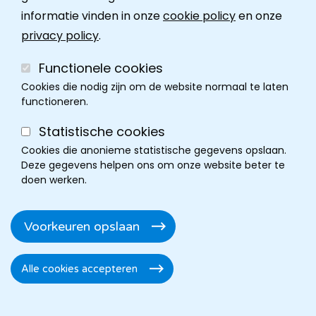
informatie vinden in onze
cookie policy
en onze
Contact
privacy policy
.
Functionele cookies
Cookies die nodig zijn om de website normaal te laten
functioneren.
Statistische cookies
Cookies die anonieme statistische gegevens opslaan.
Deze gegevens helpen ons om onze website beter te
doen werken.
Cookie policy
Disclaimer
Privacy
Cookie instellingen
Footer
Voorkeuren opslaan
Toegankelijkheidsverklaring
Alle cookies accepteren
Toestemming
intrekken