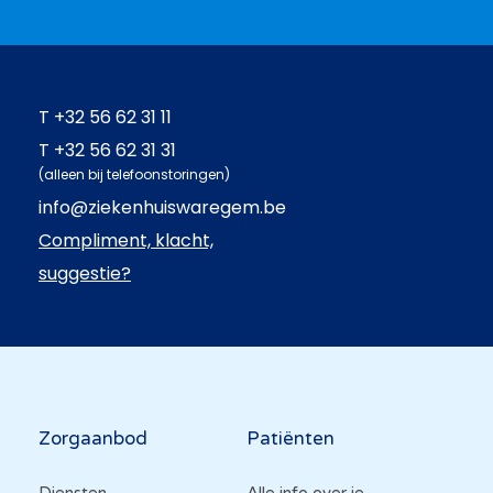
T
+32 56 62 31 11
T
+32 56 62 31 31
(alleen bij telefoonstoringen)
info@ziekenhuiswaregem.be
Compliment, klacht,
suggestie?
Hoofdnavigatie
Zorgaanbod
Patiënten
Diensten
Alle info over je