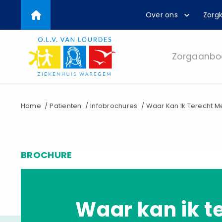
Top
Overslaan
Over ons
Zorgk
en
menu
naar
de
inhoud
Zorgaanbo
gaan
Kruimelpad
Home
Patienten
Infobrochures
Waar Kan Ik Terecht M
BROCHURE
Waar kan ik t