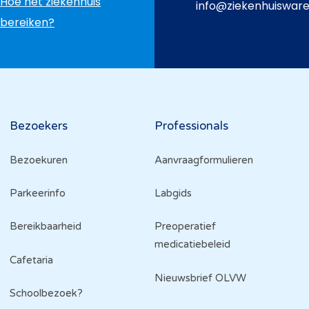
Hoe het ziekenhuis
info@ziekenhuiswar
bereiken?
Bezoekers
Professionals
Bezoekuren
Aanvraagformulieren
Parkeerinfo
Labgids
Bereikbaarheid
Preoperatief
medicatiebeleid
Cafetaria
Nieuwsbrief OLVW
Schoolbezoek?