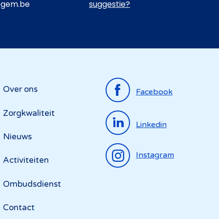
egem.be
suggestie?
Top
Over ons
Facebook
menu
Zorgkwaliteit
Linkedin
Nieuws
Instagram
Activiteiten
Ombudsdienst
Contact