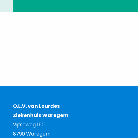
O.L.V. van Lourdes
Ziekenhuis Waregem
Vijfseweg 150
8790 Waregem