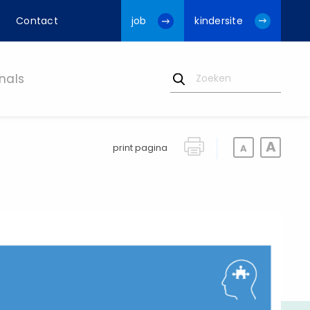
Contact
job
kindersite
nals
print pagina