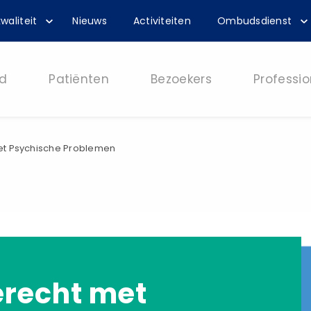
waliteit
Nieuws
Activiteiten
Ombudsdienst
d
Patiënten
Bezoekers
Professio
et Psychische Problemen
erecht met