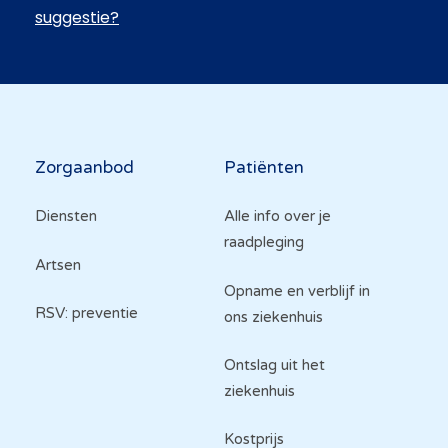
suggestie?
Hoofdnavigatie
Zorgaanbod
Patiënten
Diensten
Alle info over je
raadpleging
Artsen
Opname en verblijf in
RSV: preventie
ons ziekenhuis
Ontslag uit het
ziekenhuis
Kostprijs