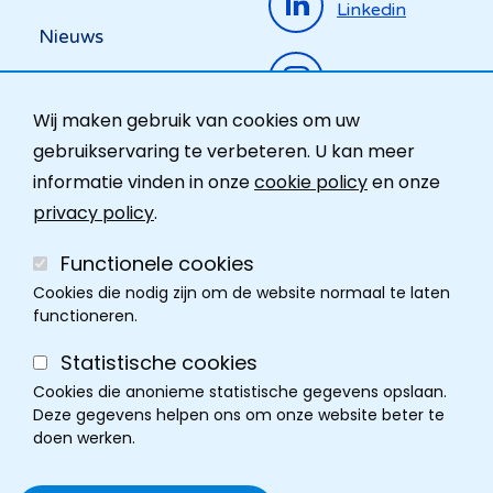
Linkedin
Nieuws
Instagram
Activiteiten
Wij maken gebruik van cookies om uw
Ombudsdienst
gebruikservaring te verbeteren. U kan meer
informatie vinden in onze
cookie policy
en onze
Contact
privacy policy
.
Functionele cookies
Cookies die nodig zijn om de website normaal te laten
functioneren.
Statistische cookies
Cookies die anonieme statistische gegevens opslaan.
Deze gegevens helpen ons om onze website beter te
doen werken.
Cookie policy
Disclaimer
Privacy
Cookie instellingen