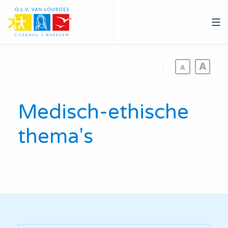
Overslaan
en
naar
de
inhoud
gaan
Medisch-ethische
thema's