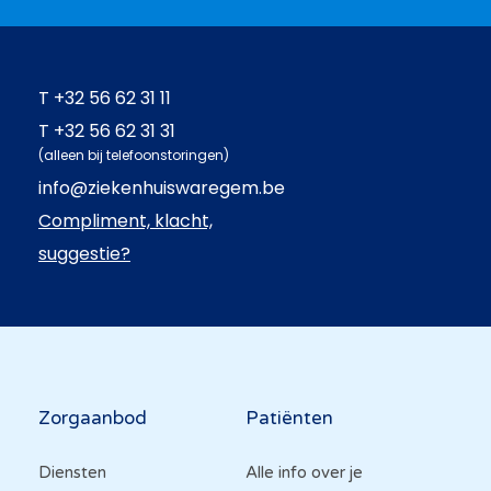
T
+32 56 62 31 11
T
+32 56 62 31 31
(alleen bij telefoonstoringen)
info@ziekenhuiswaregem.be
Compliment, klacht,
suggestie?
Hoofdnavigatie
Zorgaanbod
Patiënten
Diensten
Alle info over je