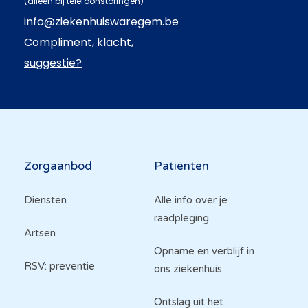
(alleen bij telefoonstoringen)
info@ziekenhuiswaregem.be
Compliment, klacht,
suggestie?
Hoofdnavigatie
Zorgaanbod
Patiënten
Diensten
Alle info over je
raadpleging
Artsen
Opname en verblijf in
RSV: preventie
ons ziekenhuis
Ontslag uit het