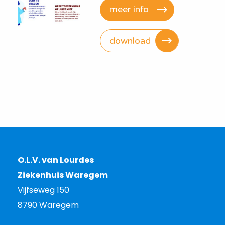
meer info
download
O.L.V. van Lourdes
Ziekenhuis Waregem
Vijfseweg 150
8790 Waregem