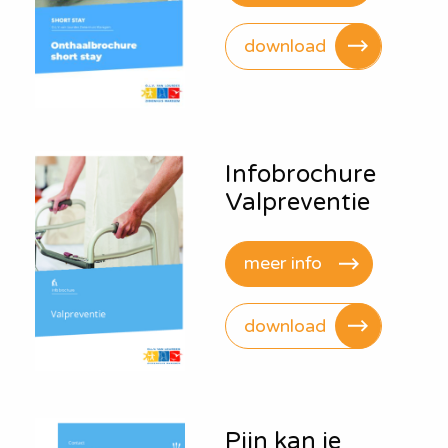
download
Infobrochure
Valpreventie
meer info
download
Pijn kan je