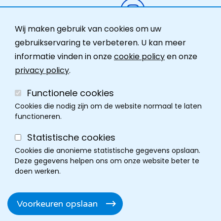
Instagram
Activiteiten
Wij maken gebruik van cookies om uw
Ombudsdienst
gebruikservaring te verbeteren. U kan meer
informatie vinden in onze
cookie policy
en onze
Contact
privacy policy
.
Functionele cookies
Cookies die nodig zijn om de website normaal te laten
functioneren.
Statistische cookies
Cookies die anonieme statistische gegevens opslaan.
Deze gegevens helpen ons om onze website beter te
doen werken.
Cookie policy
Disclaimer
Privacy
Cookie instellingen
Footer
Voorkeuren opslaan
Toegankelijkheidsverklaring