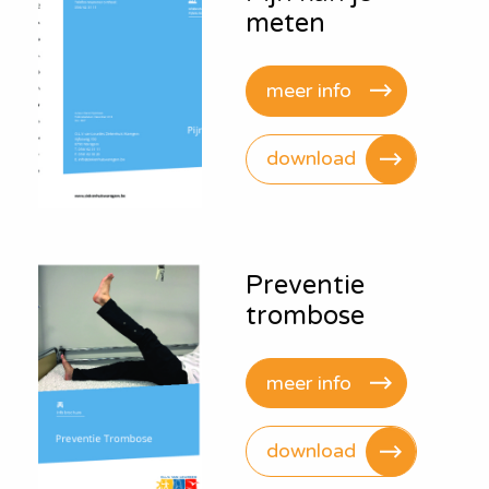
meten
meer info
download
Preventie
trombose
meer info
download