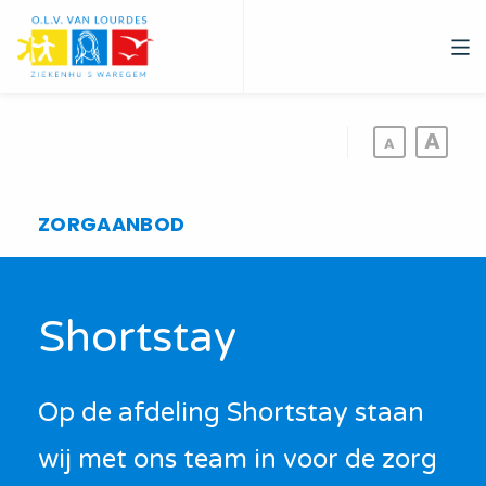
Overslaan
en
naar
de
inhoud
gaan
ZORGAANBOD
Shortstay
Op de afdeling Shortstay staan
wij met ons team in voor de zorg