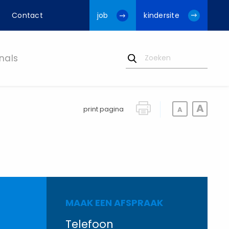
Contact
job
kindersite
nals
print pagina
MAAK EEN AFSPRAAK
Telefoon