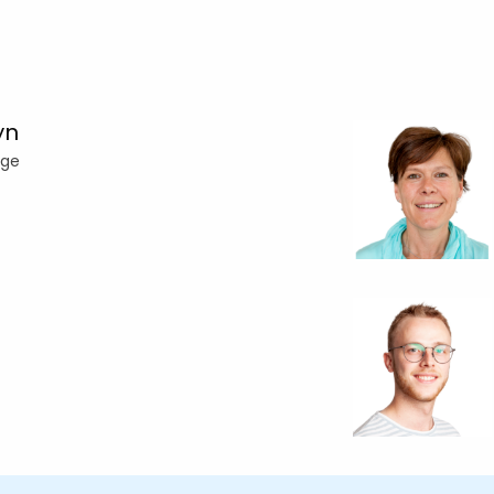
yn
ige