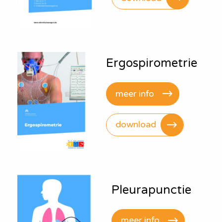
Ergospirometrie
meer info
download
Pleurapunctie
meer info