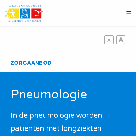
Overslaan
en
naar
de
inhoud
gaan
ZORGAANBOD
Pneumologie
In de pneumologie worden
patiënten met longziekten