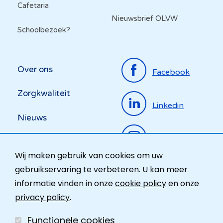
Cafetaria
Nieuwsbrief OLVW
Schoolbezoek?
Top
Over ons
Facebook
menu
Zorgkwaliteit
Linkedin
Nieuws
Instagram
Activiteiten
Wij maken gebruik van cookies om uw
Ombudsdienst
gebruikservaring te verbeteren. U kan meer
informatie vinden in onze
cookie policy
en onze
Contact
privacy policy
.
Functionele cookies