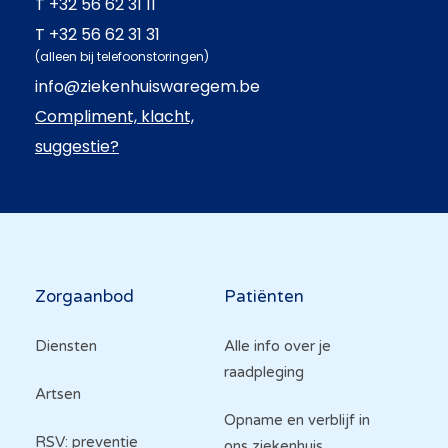
T
+32 56 62 31 11
T
+32 56 62 31 31
(alleen bij telefoonstoringen)
info@ziekenhuiswaregem.be
Compliment, klacht,
suggestie?
Hoofdnavigatie
Zorgaanbod
Patiënten
Diensten
Alle info over je
raadpleging
Artsen
Opname en verblijf in
RSV: preventie
ons ziekenhuis