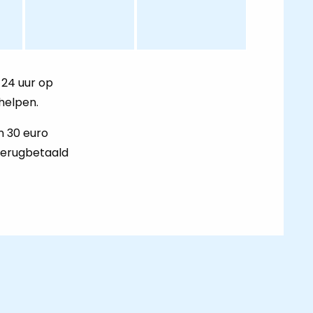
 24 uur op
helpen.
n 30 euro
terugbetaald