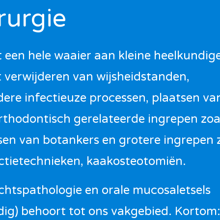
rurgie
 een hele waaier aan kleine heelkundig
t verwijderen van wijsheidstanden,
dere infectieuze processen, plaatsen va
rthodontisch gerelateerde ingrepen zoa
tsen van botankers en grotere ingrepen 
actietechnieken, kaakosteotomiën.
htspathologie en orale mucosaletsels
ig) behoort tot ons vakgebied. Kortom: 