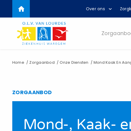
Top
Overslaan
Over ons
Zorgk
en
menu
naar
de
inhoud
Zorgaanbo
gaan
Kruimelpad
Home
Zorgaanbod
Onze Diensten
Mond Kaak En Aang
ZORGAANBOD
Mond-, Kaak- e