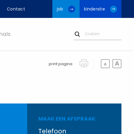
Contact
job
kindersite
nals
print pagina
MAAK EEN AFSPRAAK
Telefoon