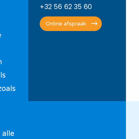
+32 56 62 35 60
Online afspraak
e
n
ls
zoals
alle