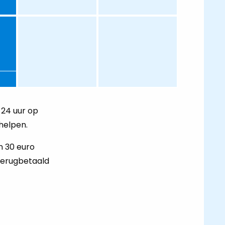
 24 uur op
helpen.
n 30 euro
terugbetaald