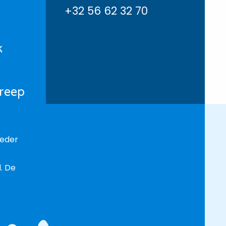
+32 56 62 32 70
k
greep
oeder
. De