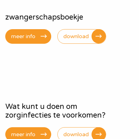
zwangerschapsboekje
meer info
download
Wat kunt u doen om
zorginfecties te voorkomen?
meer info
download