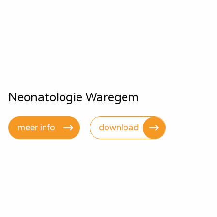
Neonatologie Waregem
meer info
download