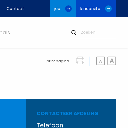
Contact
job
kindersite
nals
print pagina
CONTACTEER AFDELING
Telefoon