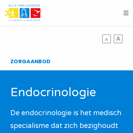
Overslaan
en
naar
de
inhoud
gaan
ZORGAANBOD
Endocrinologie
De endocrinologie is het medisch
specialisme dat zich bezighoudt